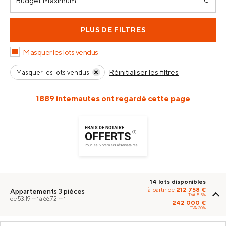
PLUS DE FILTRES
Masquer les lots vendus
Réinitialiser les filtres
Masquer les lots vendus
1889 internautes ont regardé cette page
FRAIS DE NOTAIRE
(1)
OFFERTS
Pour les 6 premiers réservataires
14 lots disponibles
à partir de
212 758 €
Appartements
3 pièces
TVA 5.5%
de 53.19 m² à 66.72 m²
242 000 €
TVA 20%