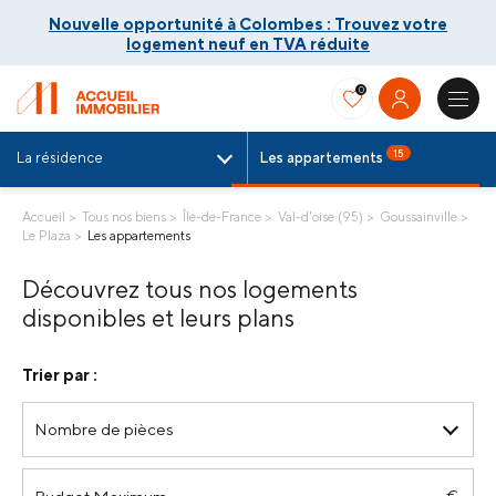
Nouvelle opportunité à Colombes : Trouvez votre
logement neuf en TVA réduite
0
15
La résidence
Les appartements
Accueil
Tous nos biens
Île-de-France
Val-d'oise (95)
Goussainville
Nouvelle opportunité à Colombes : Trouvez votre
Le Plaza
Les appartements
logement neuf en TVA réduite
Découvrez tous nos logements
disponibles et leurs plans
Trier par :
Nombre de pièces