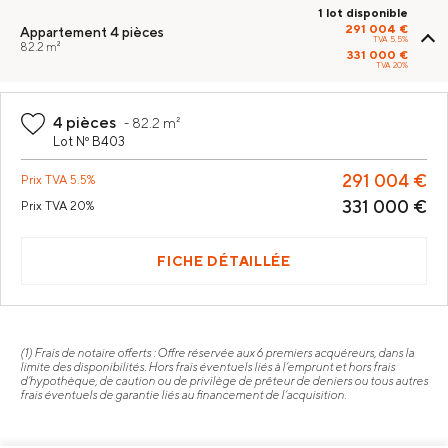
1 lot disponible
291 004 €
Appartement
4 pièces
TVA 5.5%
82.2 m²
331 000 €
TVA 20%
4 pièces
-
82.2 m²
Lot Nº B403
291 004 €
Prix
TVA 5.5%
331 000 €
Prix
TVA 20%
FICHE DÉTAILLÉE
(1) Frais de notaire offerts : Offre réservée aux 6 premiers acquéreurs, dans la
limite des disponibilités. Hors frais éventuels liés à l’emprunt et hors frais
d’hypothèque, de caution ou de privilège de prêteur de deniers ou tous autres
frais éventuels de garantie liés au financement de l’acquisition.